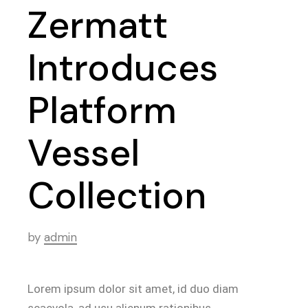
Zermatt
Introduces
Platform
Vessel
Collection
by
admin
Lorem ipsum dolor sit amet, id duo diam
scaevola, ad usu alienum rationibus