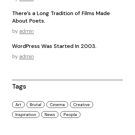
There’s a Long Tradition of Films Made
About Poets.
by
admin
WordPress Was Started In 2003.
by
admin
Tags
Art
Brutal
Cinema
Creative
Inspiration
News
People