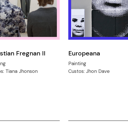
stian Fregnan II
Europeana
ing
Painting
os:
Tiana Jhonson
Custos:
Jhon Dave