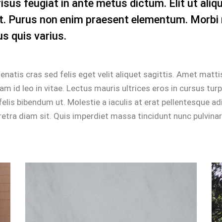
risus feugiat in ante metus dictum. Elit ut ali
it. Purus non enim praesent elementum. Morbi
us quis varius.
enatis cras sed felis eget velit aliquet sagittis. Amet matti
am id leo in vitae. Lectus mauris ultrices eros in cursus tur
elis bibendum ut. Molestie a iaculis at erat pellentesque ad
etra diam sit. Quis imperdiet massa tincidunt nunc pulvinar