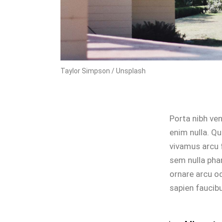
Taylor Simpson / Unsplash
Porta nibh ven
enim nulla. Qu
vivamus arcu f
sem nulla phar
ornare arcu o
sapien faucibu