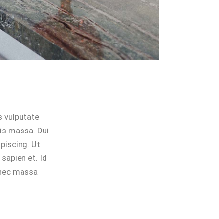
s vulputate
pis massa. Dui
ipiscing. Ut
sapien et. Id
onec massa