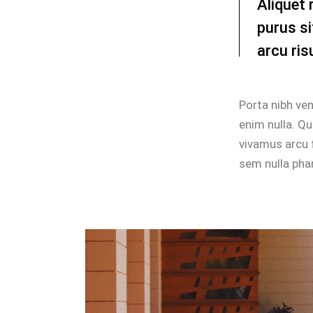
Aliquet 
purus s
arcu ris
Porta nibh ven
enim nulla. Qu
vivamus arcu f
sem nulla phar