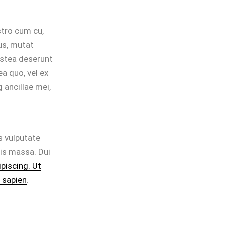
stro cum cu,
us, mutat
ostea deserunt
a quo, vel ex
 ancillae mei,
s vulputate
pis massa. Dui
ipiscing. Ut
 sapien
.