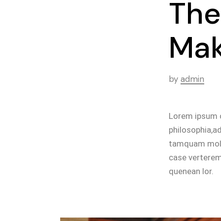
The
Mak
by
admin
Lorem ipsum d
philosophia,a
tamquam moles
case verterem,
quenean lor.