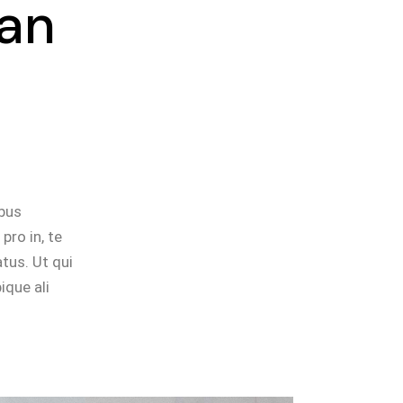
Can
ibus
pro in, te
tus. Ut qui
ique ali