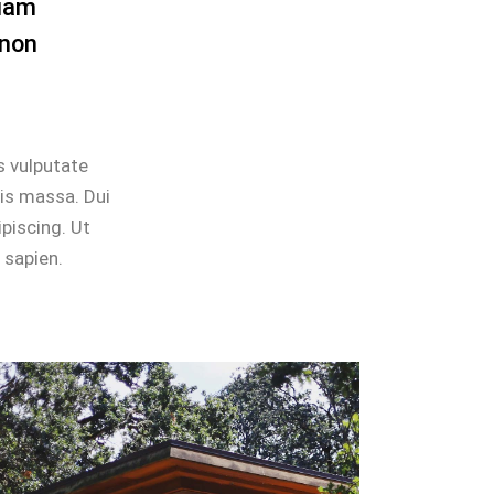
quam
 non
s vulputate
pis massa. Dui
ipiscing. Ut
 sapien.