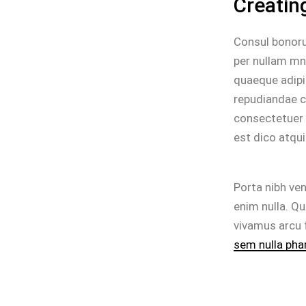
Creating
Consul bonoru
per nullam mn
quaeque adipi
repudiandae c
consectetuer 
est dico atqui
Porta nibh ven
enim nulla. Qu
vivamus arcu 
sem nulla pha