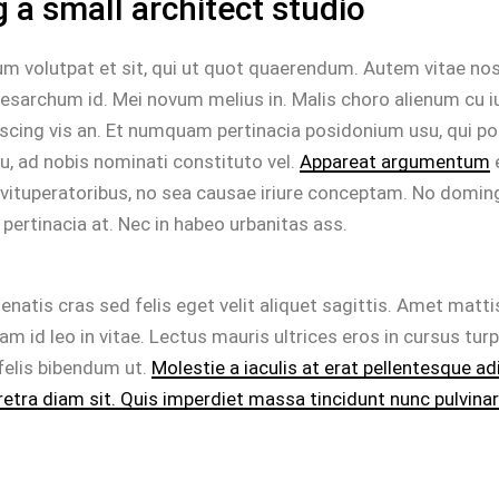
 a small architect studio
m volutpat et sit, qui ut quot quaerendum. Autem vitae no
esarchum id. Mei novum melius in. Malis choro alienum cu i
scing vis an. Et numquam pertinacia posidonium usu, qui p
u, ad nobis nominati constituto vel.
Appareat argumentum
e
vituperatoribus, no sea causae iriure conceptam. No doming
 pertinacia at. Nec in habeo urbanitas ass.
enatis cras sed felis eget velit aliquet sagittis. Amet matti
am id leo in vitae. Lectus mauris ultrices eros in cursus tur
felis bibendum ut.
Molestie a iaculis at erat pellentesque ad
retra diam sit. Quis imperdiet massa tincidunt nunc pulvinar