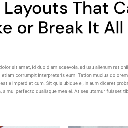
 Layouts That 
e or Break It All
olor sit amet, id duo diam scaevola, ad usu alienum ration
d etiam corrumpit interpretaris eum. Tation mucius dolorem 
tie imperdiet cum. Sit quis ubique ei, in eum diceret proba
 simul perfecto qualisque mea ei. At sea utamur fuisset tib