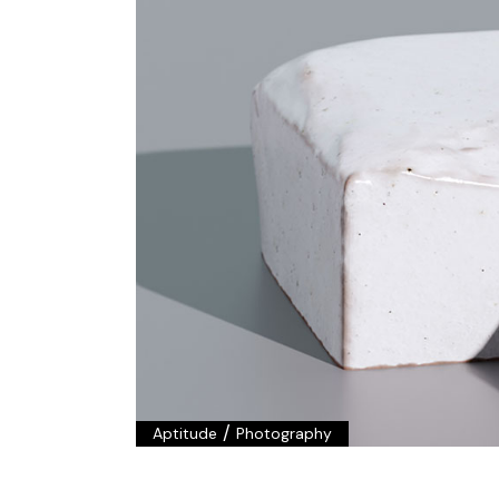
/
Aptitude
Photography